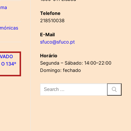
 Uma
Telefone
218510038
rmónicas
E-Mail
sfuco@sfuco.pt
Horário
AVADO
Segunda – Sábado: 14:00–22:00
 O 134º
Domingo: fechado
Pesquisar
por: