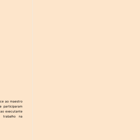
ece ao maestro
e participaram
 ao executante
 trabalho na