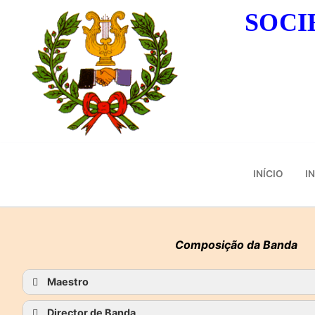
Saltar
SOCI
para
conteúdo
INÍCIO
I
Composição da Banda
Maestro
Director de Banda