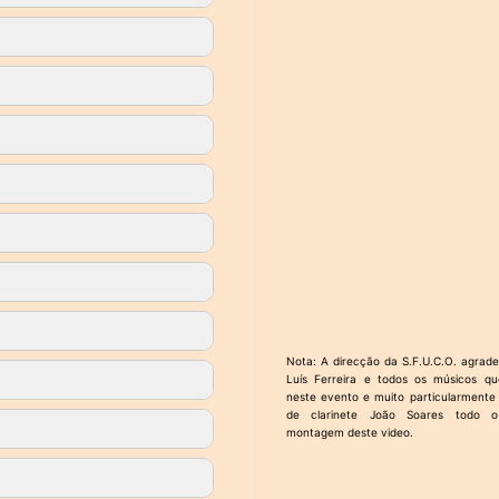
Nota: A direcção da S.F.U.C.O. agrad
Luís Ferreira e todos os músicos qu
neste evento e muito particularmente
de clarinete João Soares todo o
montagem deste video.