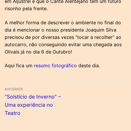
em Aljustrel e que o Cante Alentejano tem um futuro
risonho pela frente.
A melhor forma de descrever o ambiente no final do
dia é mencionar o nosso presidente Joaquim Silva
precisou de por diversas vezes “tocar a recolher” ao
autocarro, não conseguindo evitar uma chegada aos
Olivais já no dia 6 de Outubro!
Aqui fica um
resumo fotográfico
deste dia.
Navegação
ANTERIOR
de
Previous
“Solstício de Inverno” –
post:
artigos
Uma experiência no
Teatro