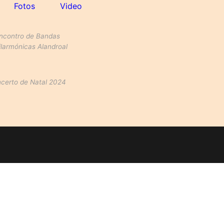
Fotos
Video
ncontro de Bandas
ilarmónicas Alandroal
certo de Natal 2024