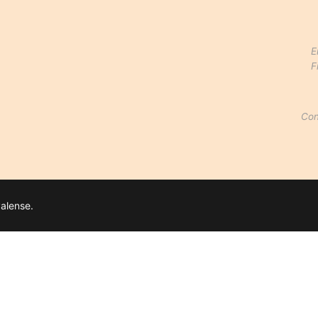
E
F
Con
alense.