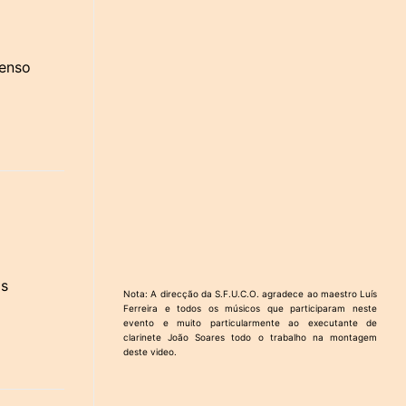
menso
os
Nota: A direcção da S.F.U.C.O. agradece ao maestro Luís
Ferreira e todos os músicos que participaram neste
evento e muito particularmente ao executante de
clarinete João Soares todo o trabalho na montagem
deste video.