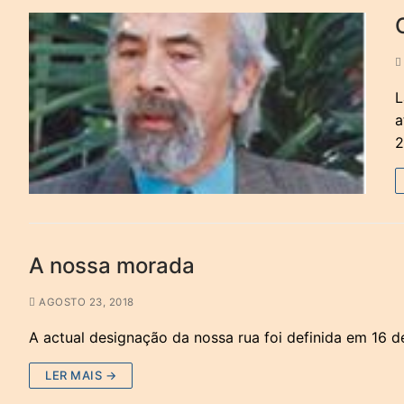
L
a
2
A nossa morada
AGOSTO 23, 2018
A actual designação da nossa rua foi definida em 16 d
LER MAIS →