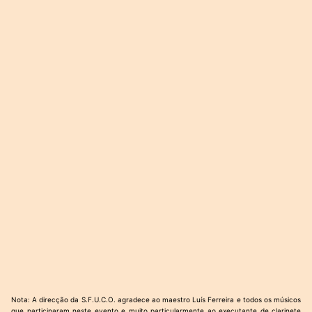
Nota: A direcção da S.F.U.C.O. agradece ao maestro Luís Ferreira e todos os músicos
que participaram neste evento e muito particularmente ao executante de clarinete